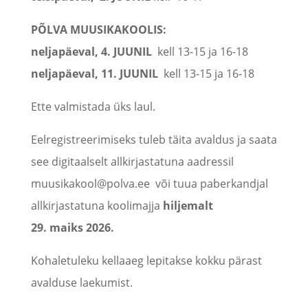
PÕLVA MUUSIKAKOOLIS:
neljapäeval, 4. JUUNIL
kell 13-15 ja 16-18
neljapäeval, 11. JUUNIL
kell 13-15 ja 16-18
Ette valmistada üks laul.
Eelregistreerimiseks tuleb täita avaldus ja saata
see digitaalselt allkirjastatuna aadressil
muusikakool@polva.ee või tuua paberkandjal
allkirjastatuna koolimajja
hiljemalt
29. maiks 2026.
Kohaletuleku kellaaeg lepitakse kokku pärast
avalduse laekumist.