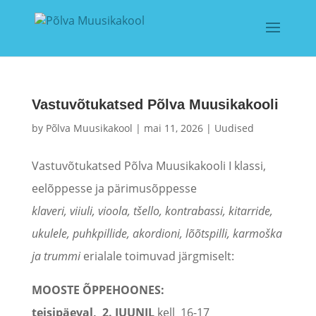
Vastuvõtukatsed Põlva Muusikakooli
by
Põlva Muusikakool
|
mai 11, 2026
|
Uudised
Vastuvõtukatsed Põlva Muusikakooli I klassi,
eelõppesse ja pärimusõppesse
klaveri, viiuli, vioola, tšello, kontrabassi, kitarride,
ukulele, puhkpillide, akordioni, lõõtspilli, karmoška
ja trummi
erialale toimuvad järgmiselt:
MOOSTE ÕPPEHOONES:
teisipäeval, 2. JUUNIL
kell 16-17